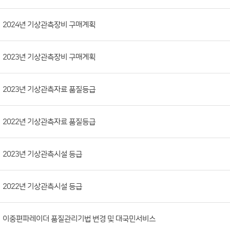
시
판
목
록
(번
2024년 기상관측장비 구매계획
호,
분
2023년 기상관측장비 구매계획
류,
첨
부
2023년 기상관측자료 품질등급
파
일,
2022년 기상관측자료 품질등급
등
록
2023년 기상관측시설 등급
일,
조
회
2022년 기상관측시설 등급
수)
이중편파레이더 품질관리기법 변경 및 대국민서비스