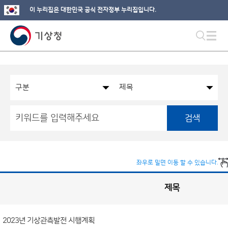
이 누리집은 대한민국 공식 전자정부 누리집입니다.
검색
좌우로 밀면 이동 할 수 있습니다.
제목
국
실
별
사
전
공
개
2023년 기상관측발전 시행계획
정
보
게