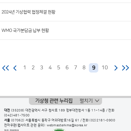
2024년 기상협력 협정체결 현황
WMO 국가분담금 납부 현황
1
2
3
4
5
6
7
8
10
9
기상청 관련 누리집
펼치기
대전
(35208) 대전광역시 서구 청사로 189 정부대전청사 1동 11~14층 / 전화
(042)481-7500
서울
(07062) 서울특별시 동작구 여의대방로16길 61 / 전화
(02)2181-0900
전자우편(웹사이트 관련 문의): webmasterkma@korea.kr