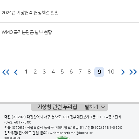
2024년 기상협력 협정체결 현황
WMO 국가분담금 납부 현황
1
2
3
4
5
6
7
8
10
9
기상청 관련 누리집
펼치기
대전
(35208) 대전광역시 서구 청사로 189 정부대전청사 1동 11~14층 / 전화
(042)481-7500
서울
(07062) 서울특별시 동작구 여의대방로16길 61 / 전화
(02)2181-0900
전자우편(웹사이트 관련 문의): webmasterkma@korea.kr