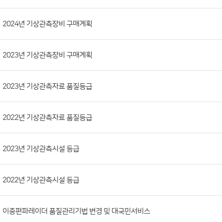
시
판
목
록
(번
2024년 기상관측장비 구매계획
호,
분
2023년 기상관측장비 구매계획
류,
첨
부
2023년 기상관측자료 품질등급
파
일,
2022년 기상관측자료 품질등급
등
록
2023년 기상관측시설 등급
일,
조
회
2022년 기상관측시설 등급
수)
이중편파레이더 품질관리기법 변경 및 대국민서비스