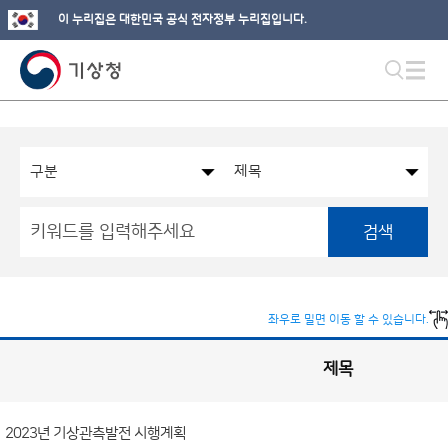
이 누리집은 대한민국 공식 전자정부 누리집입니다.
검색
좌우로 밀면 이동 할 수 있습니다.
제목
국
실
별
사
전
공
개
2023년 기상관측발전 시행계획
정
보
게