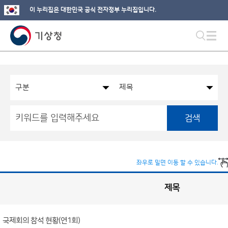
이 누리집은 대한민국 공식 전자정부 누리집입니다.
검색
좌우로 밀면 이동 할 수 있습니다.
제목
국
실
별
사
전
공
개
국제회의 참석 현황(연1회)
정
보
게