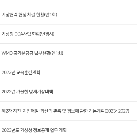
시
판
목
록
(번
기상협력 협정 체결 현황(연1회)
호,
분
기상청 ODA사업 현황(변경시)
류,
첨
부
WMO 국가분담금 납부현황(연1회)
파
일,
2023년 교육훈련계획
등
록
2022년 겨울철 방재기상대책
일,
조
회
제2차 지진·지진해일·화산의 관측 및 경보에 관한 기본계획(2023~2027)
수)
2023년도 기상청 정보공개 업무 계획