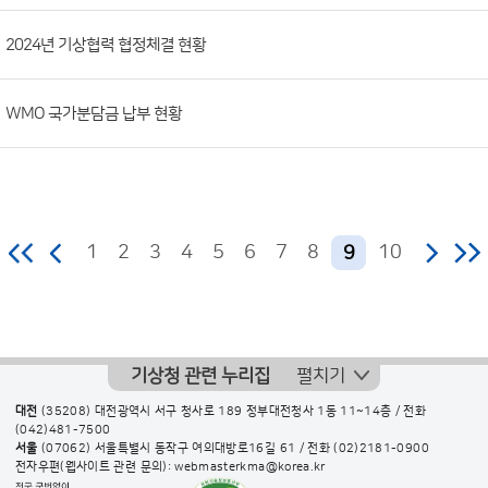
2024년 기상협력 협정체결 현황
WMO 국가분담금 납부 현황
1
2
3
4
5
6
7
8
10
9
기상청 관련 누리집
펼치기
대전
(35208) 대전광역시 서구 청사로 189 정부대전청사 1동 11~14층 / 전화
(042)481-7500
서울
(07062) 서울특별시 동작구 여의대방로16길 61 / 전화
(02)2181-0900
전자우편(웹사이트 관련 문의): webmasterkma@korea.kr