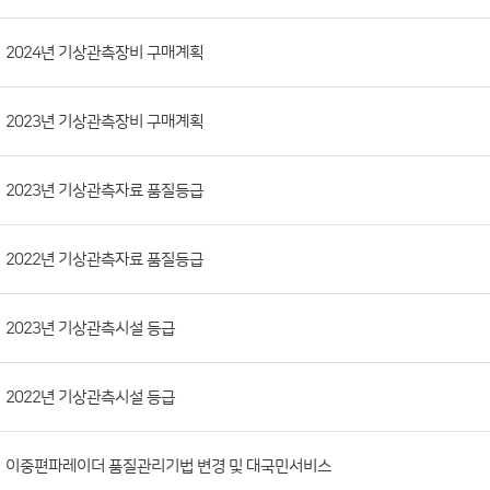
시
판
목
록
(번
2024년 기상관측장비 구매계획
호,
분
2023년 기상관측장비 구매계획
류,
첨
부
2023년 기상관측자료 품질등급
파
일,
2022년 기상관측자료 품질등급
등
록
2023년 기상관측시설 등급
일,
조
회
2022년 기상관측시설 등급
수)
이중편파레이더 품질관리기법 변경 및 대국민서비스