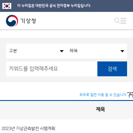
이 누리집은 대한민국 공식 전자정부 누리집입니다.
검색
좌우로 밀면 이동 할 수 있습니다.
제목
국
실
별
사
전
공
개
2023년 기상관측발전 시행계획
정
보
게