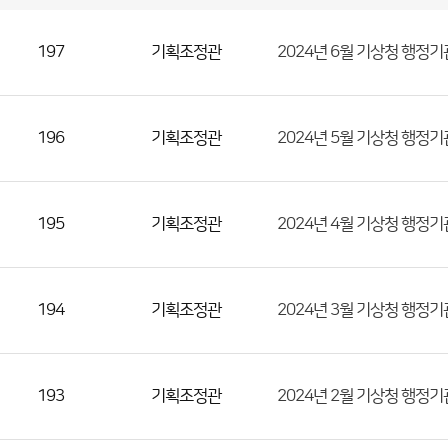
기
획
조
정
관
국
실
별
사
197
기획조정관
2024년 6월 기상청 행정
전
공
개
정
보
게
시
판
목
록
(번
196
기획조정관
2024년 5월 기상청 행정
호,
분
류,
195
기획조정관
2024년 4월 기상청 행정
첨
부
파
일,
194
기획조정관
2024년 3월 기상청 행정
등
록
일,
193
기획조정관
2024년 2월 기상청 행정
조
회