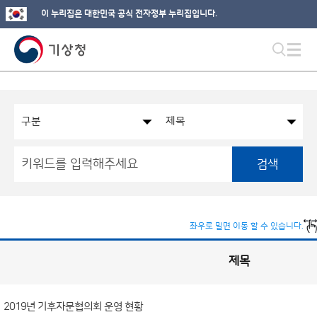
이 누리집은 대한민국 공식 전자정부 누리집입니다.
검색
좌우로 밀면 이동 할 수 있습니다.
제목
국
실
별
사
전
공
개
2019년 기후자문협의회 운영 현황
정
보
게