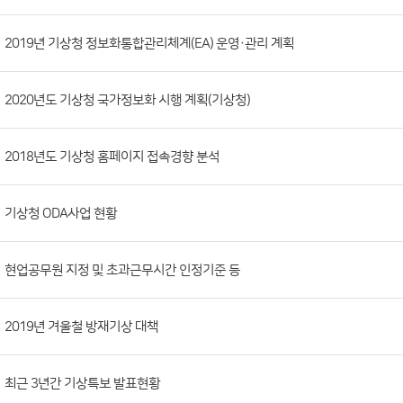
시
판
목
록
(번
2019년 기상청 정보화통합관리체계(EA) 운영·관리 계획
호,
분
2020년도 기상청 국가정보화 시행 계획(기상청)
류,
첨
부
2018년도 기상청 홈페이지 접속경향 분석
파
일,
기상청 ODA사업 현황
등
록
현업공무원 지정 및 초과근무시간 인정기준 등
일,
조
회
2019년 겨울철 방재기상 대책
수)
최근 3년간 기상특보 발표현황