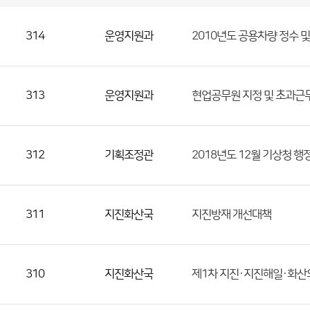
국
실
별
사
전
공
개
정
보
314
운영지원과
2010년도 공용차량 정수 
게
시
판
목
록
(번
호,
313
운영지원과
현업공무원 지정 및 초과근
분
류,
첨
312
기획조정관
2018년도 12월 기상청 
부
파
일,
등
311
지진화산국
지진방재 개선대책
록
일,
조
310
지진화산국
제1차 지진·지진해일·화산의 
회
수)