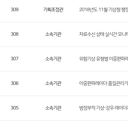
309
기획조정관
2018년도 11월 기상청 
308
소속기관
자료수신 상태 실시간 모니
307
소속기관
위험기상 유형별 이중편파
306
소속기관
이중편파레이더 품질관리기
305
소속기관
범정부적 기상-강우 레이더