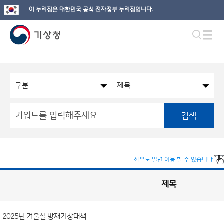
이 누리집은 대한민국 공식 전자정부 누리집입니다.
검색
좌우로 밀면 이동 할 수 있습니다.
제목
국
실
별
사
전
공
개
2025년 겨울철 방재기상대책
정
보
게