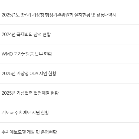
시
판
목
록
(번
2025년도 3분기 기상청 행정기관위원회 설치현황 및 활동내역서
호,
분
2024년 국제회의 참석 현황
류,
첨
부
WMO 국가분담금 납부 현황
파
일,
2025년 기상청 ODA 사업 현황
등
록
2025년 기상협력 협정체결 현황
일,
조
회
개도국 수치예보 지원 현황
수)
수치예보모델 개발 및 운영현황