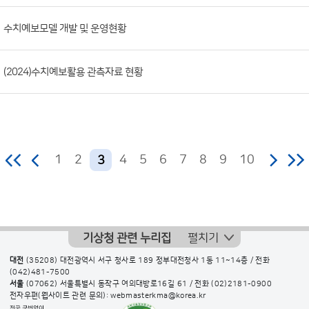
수치예보모델 개발 및 운영현황
(2024)수치예보활용 관측자료 현황
1
2
4
5
6
7
8
9
10
3
기상청 관련 누리집
펼치기
대전
(35208) 대전광역시 서구 청사로 189 정부대전청사 1동 11~14층 / 전화
(042)481-7500
서울
(07062) 서울특별시 동작구 여의대방로16길 61 / 전화
(02)2181-0900
전자우편(웹사이트 관련 문의): webmasterkma@korea.kr