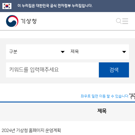
이 누리집은 대한민국 공식 전자정부 누리집입니다.
검색
좌우로 밀면 이동 할 수 있습니다.
제목
국
실
별
사
전
공
개
2024년 기상청 홈페이지 운영계획
정
보
게