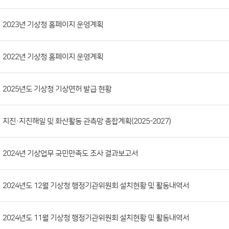
시
판
목
록
(번
2023년 기상청 홈페이지 운영계획
호,
분
2022년 기상청 홈페이지 운영계획
류,
첨
부
2025년도 기상청 기상면허 발급 현황
파
일,
지진·지진해일 및 화산활동 관측망 종합계획(2025-2027)
등
록
2024년 기상업무 국민만족도 조사 결과보고서
일,
조
회
2024년도 12월 기상청 행정기관위원회 설치현황 및 활동내역서
수)
2024년도 11월 기상청 행정기관위원회 설치현황 및 활동내역서