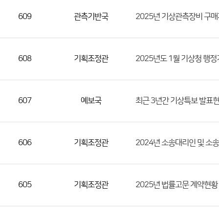
609
관측기반국
2025년 기상관측장비 구
608
기획조정관
2025년도 1월 기상청 행
607
예보국
최근 3년간 기상특보 발표현황
606
기획조정관
2024년 소송대리인 및 소
605
기획조정관
2025년 법률고문 계약현황