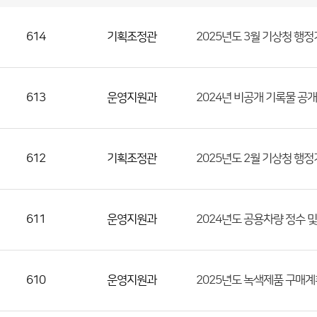
국
실
별
사
전
공
개
정
보
614
기획조정관
2025년도 3월 기상청 행
게
시
판
목
록
(번
호,
613
운영지원과
2024년 비공개 기록물 공
분
류,
첨
612
기획조정관
2025년도 2월 기상청 행
부
파
일,
등
611
운영지원과
2024년도 공용차량 정수 
록
일,
조
610
운영지원과
2025년도 녹색제품 구매계
회
수)