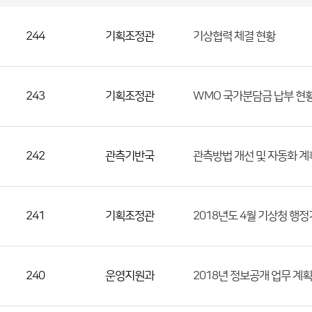
국
실
별
사
전
공
개
정
보
244
기획조정관
기상협력 체결 현황
게
시
판
목
록
(번
호,
243
기획조정관
WMO 국가분담금 납부 현
분
류,
첨
242
관측기반국
관측방법 개선 및 자동화 계
부
파
일,
등
241
기획조정관
2018년도 4월 기상청 행
록
일,
조
240
운영지원과
2018년 정보공개 업무 계획
회
수)