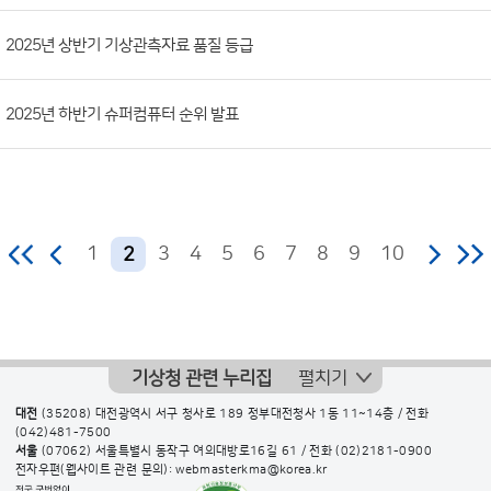
2025년 상반기 기상관측자료 품질 등급
2025년 하반기 슈퍼컴퓨터 순위 발표
1
3
4
5
6
7
8
9
10
2
기상청 관련 누리집
펼치기
대전
(35208) 대전광역시 서구 청사로 189 정부대전청사 1동 11~14층 / 전화
(042)481-7500
서울
(07062) 서울특별시 동작구 여의대방로16길 61 / 전화
(02)2181-0900
전자우편(웹사이트 관련 문의): webmasterkma@korea.kr