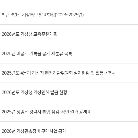
시
판
목
록
(번
최근 3년간 기상특보 발표현황(2023~2025년)
호,
분
2026년도 기상청 교육훈련계획
류,
첨
부
2025년 비공개 기록물 공개 재분류 목록
파
일,
2025년도 4분기 기상청 행정기관위원회 설치현황 및 활동내역서
등
록
2026년도 기상청 기상면허 발급 현황
일,
조
회
2025년 성범죄 경력자 취업 점검·확인 결과 공개표
수)
2026년 기상관측장비 구매사업 공개