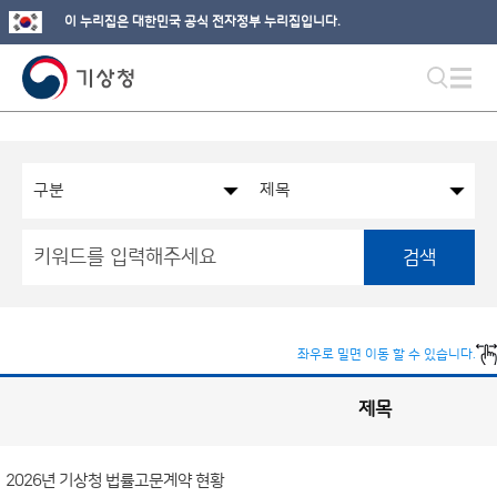
이 누리집은 대한민국 공식 전자정부 누리집입니다.
검색
좌우로 밀면 이동 할 수 있습니다.
제목
국
실
별
사
전
공
개
2026년 기상청 법률고문계약 현황
정
보
게