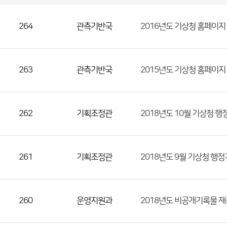
국
실
별
사
전
공
개
정
보
264
관측기반국
2016년도 기상청 홈페이지
게
시
판
목
록
(번
호,
263
관측기반국
2015년도 기상청 홈페이지
분
류,
첨
262
기획조정관
2018년도 10월 기상청 
부
파
일,
등
261
기획조정관
2018년도 9월 기상청 행
록
일,
조
260
운영지원과
2018년도 비공개기록물 재
회
수)