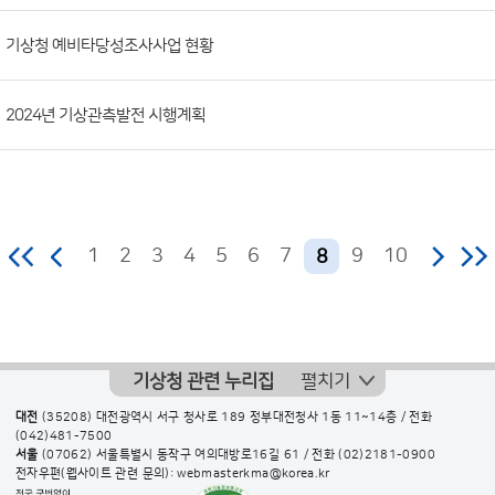
기상청 예비타당성조사사업 현황
2024년 기상관측발전 시행계획
1
2
3
4
5
6
7
9
10
8
기상청 관련 누리집
펼치기
대전
(35208) 대전광역시 서구 청사로 189 정부대전청사 1동 11~14층 / 전화
(042)481-7500
서울
(07062) 서울특별시 동작구 여의대방로16길 61 / 전화
(02)2181-0900
전자우편(웹사이트 관련 문의): webmasterkma@korea.kr