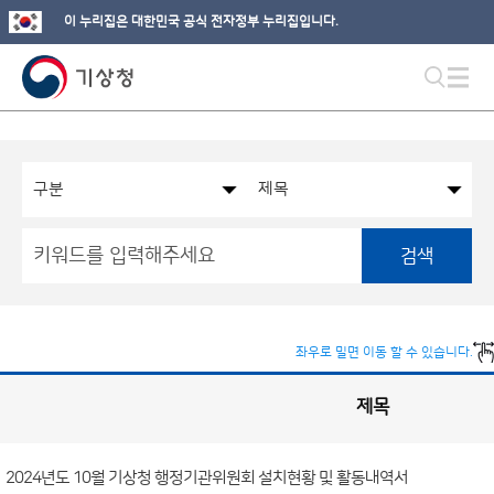
이 누리집은 대한민국 공식 전자정부 누리집입니다.
검색
좌우로 밀면 이동 할 수 있습니다.
제목
국
실
별
사
전
공
개
2024년도 10월 기상청 행정기관위원회 설치현황 및 활동내역서
정
보
게