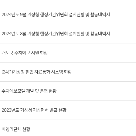
시
판
목
록
(번
2024년도 9월 기상청 행정기관위원회 설치현황 및 활동내역서
호,
분
2024년도 8월 기상청 행정기관위원회 설치현황 및 활동내역서
류,
첨
부
개도국 수치예보 지원 현황
파
일,
(24년)기상청 현업 자료동화 시스템 현황
등
록
수치예보모델 개발 및 운영 현황
일,
조
회
2023년도 기상청 기상면허 발급 현황
수)
비영리단체 현황