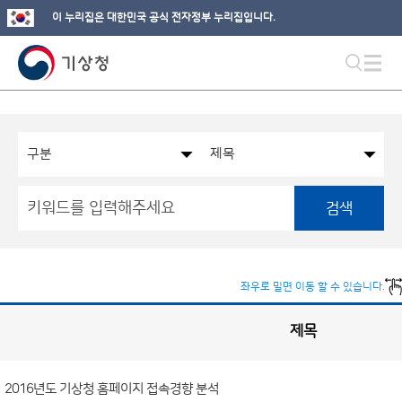
이 누리집은 대한민국 공식 전자정부 누리집입니다.
검색
좌우로 밀면 이동 할 수 있습니다.
제목
국
실
별
사
전
공
개
2016년도 기상청 홈페이지 접속경향 분석
정
보
게