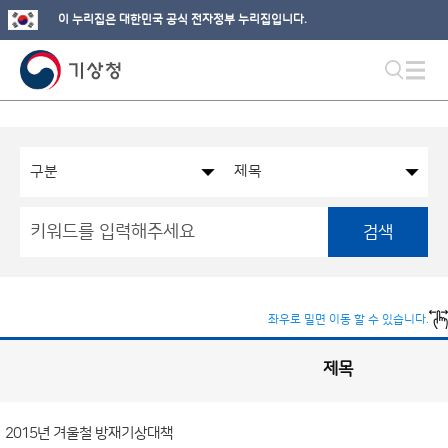
이 누리집은 대한민국 공식 전자정부 누리집입니다.
검색
좌우로 밀면 이동 할 수 있습니다.
제목
국
실
별
사
전
공
개
2015년 겨울철 방재기상대책
정
보
게