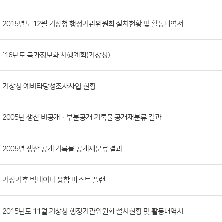
시
판
목
록
(번
2015년도 12월 기상청 행정기관위원회 설치현황 및 활동내역서
호,
분
´16년도 국가정보화 시행계획(기상청)
류,
첨
부
기상청 예비타당성조사사업 현황
파
일,
2005년 생산 비공개ㆍ부분공개 기록물 공개재분류 결과
등
록
2005년 생산 공개 기록물 공개재분류 결과
일,
조
회
기상기후 빅데이터 융합 마스트 플랜
수)
2015년도 11월 기상청 행정기관위원회 설치현황 및 활동내역서