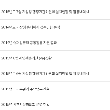
시
판
목
록
(번
2015년도 7월 기상청 행정기관위원회 설치현황 및 활동내역서
호,
분
2014년도 기상청 홈페이지 접속경향 분석
류,
첨
부
2014년 슈퍼컴퓨터 공동활용 지원 결과
파
일,
2015년 6월 세입세출예산 운용상황
등
록
2015년도 6월 기상청 행정기관위원회 설치현황 및 활동내역서
일,
조
회
2015년도 기록관리 주요업무 계획
수)
2015년 기후자문협의회 운영 현황