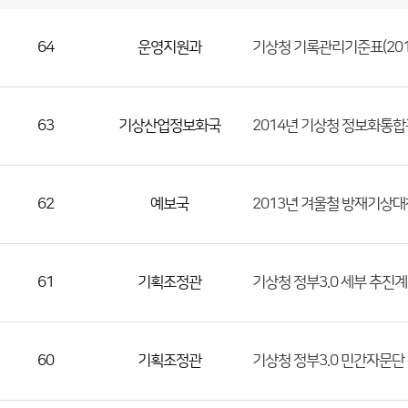
국
실
별
사
전
공
개
정
보
64
운영지원과
기상청 기록관리기준표(201
게
시
판
목
록
(번
호,
63
기상산업정보화국
2014년 기상청 정보화통합
분
류,
첨
62
예보국
2013년 겨울철 방재기상대
부
파
일,
등
61
기획조정관
기상청 정부3.0 세부 추진
록
일,
조
60
기획조정관
기상청 정부3.0 민간자문단
회
수)