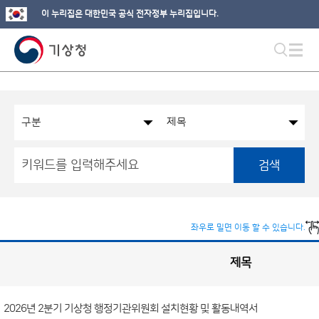
이 누리집은 대한민국 공식 전자정부 누리집입니다.
검색
좌우로 밀면 이동 할 수 있습니다.
제목
국
실
별
사
전
공
개
2026년 2분기 기상청 행정기관위원회 설치현황 및 활동내역서
정
보
게