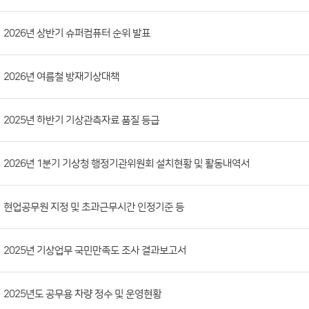
시
판
목
록
(번
2026년 상반기 슈퍼컴퓨터 순위 발표
호,
분
2026년 여름철 방재기상대책
류,
첨
부
2025년 하반기 기상관측자료 품질 등급
파
일,
2026년 1분기 기상청 행정기관위원회 설치현황 및 활동내역서
등
록
현업공무원 지정 및 초과근무시간 인정기준 등
일,
조
회
2025년 기상업무 국민만족도 조사 결과보고서
수)
2025년도 공무용 차량 정수 및 운영현황