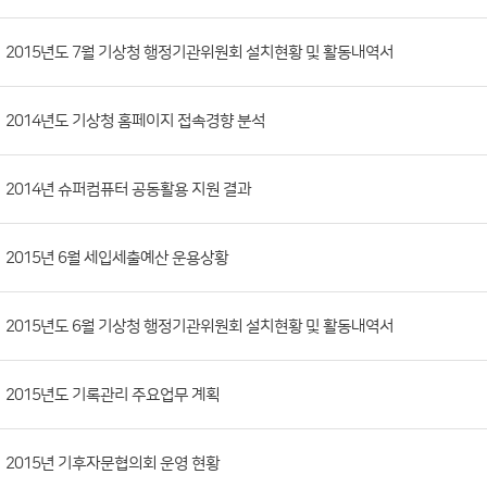
시
판
목
록
(번
2015년도 7월 기상청 행정기관위원회 설치현황 및 활동내역서
호,
분
2014년도 기상청 홈페이지 접속경향 분석
류,
첨
부
2014년 슈퍼컴퓨터 공동활용 지원 결과
파
일,
2015년 6월 세입세출예산 운용상황
등
록
2015년도 6월 기상청 행정기관위원회 설치현황 및 활동내역서
일,
조
회
2015년도 기록관리 주요업무 계획
수)
2015년 기후자문협의회 운영 현황