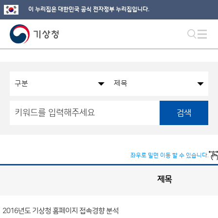
이 누리집은 대한민국 공식 전자정부 누리집입니다.
검색
좌우로 밀면 이동 할 수 있습니다.
제목
국
실
별
사
전
공
개
2016년도 기상청 홈페이지 접속경향 분석
정
보
게