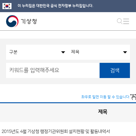
이 누리집은 대한민국 공식 전자정부 누리집입니다.
검색
좌우로 밀면 이동 할 수 있습니다.
제목
국
실
별
사
전
공
개
2015년도 4월 기상청 행정기관위원회 설치현황 및 활동내역서
정
보
게