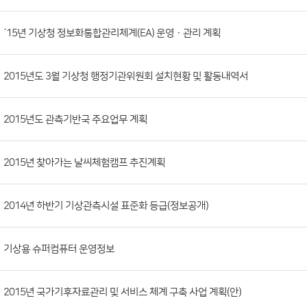
시
판
목
록
(번
´15년 기상청 정보화통합관리체계(EA) 운영ㆍ관리 계획
호,
분
2015년도 3월 기상청 행정기관위원회 설치현황 및 활동내역서
류,
첨
부
2015년도 관측기반국 주요업무 계획
파
일,
2015년 찾아가는 날씨체험캠프 추진계획
등
록
2014년 하반기 기상관측시설 표준화 등급(정보공개)
일,
조
회
기상용 슈퍼컴퓨터 운영정보
수)
2015년 국가기후자료관리 및 서비스 체계 구축 사업 계획(안)