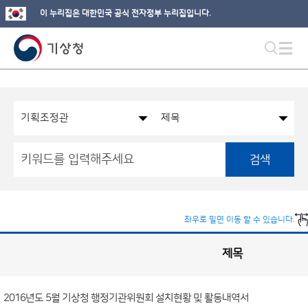
이 누리집은 대한민국 공식 전자정부 누리집입니다.
검색
좌우로 밀면 이동 할 수 있습니다.
제목
기
획
조
정
관
국
실
2016년도 5월 기상청 행정기관위원회 설치현황 및 활동내역서
별
사
전