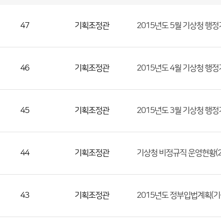
기
획
조
정
관
국
실
별
사
47
기획조정관
2015년도 5월 기상청 행
전
공
개
정
보
게
시
판
목
록
(번
46
기획조정관
2015년도 4월 기상청 행
호,
분
류,
45
기획조정관
2015년도 3월 기상청 행
첨
부
파
일,
44
기획조정관
기상청 비정규직 운영현황(201
등
록
일,
43
기획조정관
2015년도 정부입법계획(기상
조
회