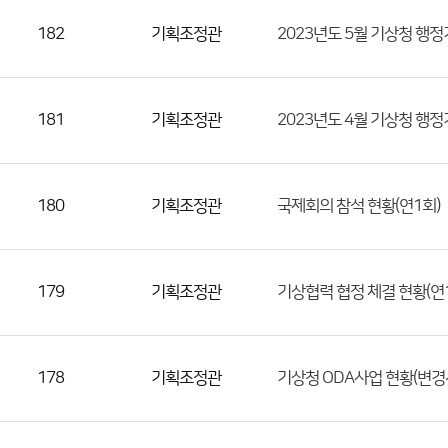
수)
182
기획조정관
2023년도 5월 기상청 행
181
기획조정관
2023년도 4월 기상청 행
180
기획조정관
국제회의 참석 현황(연1회)
179
기획조정관
기상협력 협정 체결 현황(연
178
기획조정관
기상청 ODA사업 현황(변경