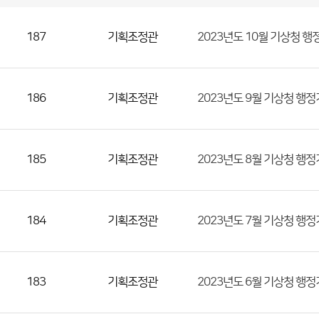
기
획
조
정
관
국
실
별
사
187
기획조정관
2023년도 10월 기상청 
전
공
개
정
보
게
시
판
목
록
(번
186
기획조정관
2023년도 9월 기상청 행
호,
분
류,
185
기획조정관
2023년도 8월 기상청 행
첨
부
파
일,
184
기획조정관
2023년도 7월 기상청 행
등
록
일,
183
기획조정관
2023년도 6월 기상청 행
조
회