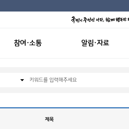
참여·소통
알림·자료
제목