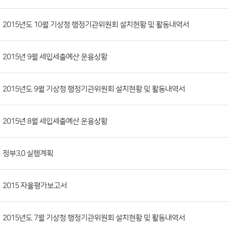
공
개
정
보
게
시
판
목
록
2015년도 10월 기상청 행정기관위원회 설치현황 및 활동내역서
(번
호,
2015년 9월 세입세출예산 운용상황
분
류,
첨
2015년도 9월 기상청 행정기관위원회 설치현황 및 활동내역서
부
파
2015년 8월 세입세출예산 운용상황
일,
등
정부3.0 실행계획
록
일,
조
2015 자율평가보고서
회
수)
2015년도 7월 기상청 행정기관위원회 설치현황 및 활동내역서