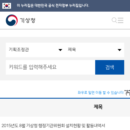
이 누리집은 대한민국 공식 전자정부 누리집입니다.
검색
좌우로 밀면 이동 할 수 있습니다.
제목
기
획
조
정
관
국
실
2015년도 8월 기상청 행정기관위원회 설치현황 및 활동내역서
별
사
전