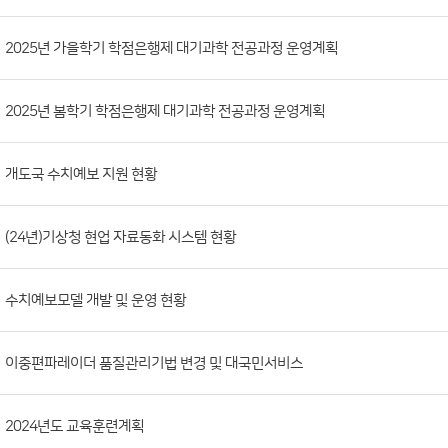
분
류,
2025년 가을학기 학점은행제 대기과학 전공과정 운영계획
첨
부
2025년 봄학기 학점은행제 대기과학 전공과정 운영계획
파
일,
개도국 수치예보 지원 현황
등
록
일,
(24년)기상청 현업 자료동화 시스템 현황
조
회
수치예보모델 개발 및 운영 현황
수)
이중편파레이더 품질관리기법 변경 및 대국민서비스
2024년도 교육훈련계획