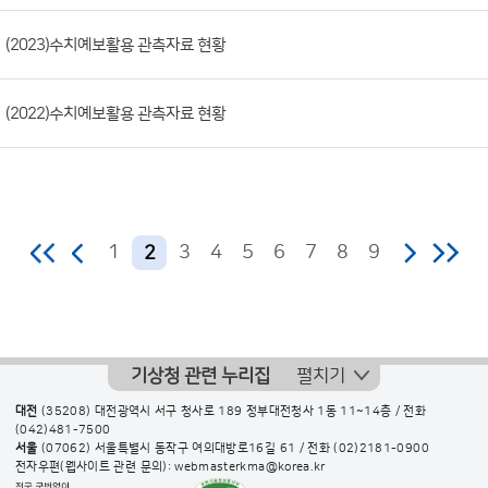
(2023)수치예보활용 관측자료 현황
(2022)수치예보활용 관측자료 현황
1
3
4
5
6
7
8
9
2
기상청 관련 누리집
펼치기
대전
(35208) 대전광역시 서구 청사로 189 정부대전청사 1동 11~14층 / 전화
(042)481-7500
서울
(07062) 서울특별시 동작구 여의대방로16길 61 / 전화
(02)2181-0900
전자우편(웹사이트 관련 문의): webmasterkma@korea.kr