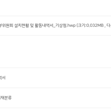
부위원회 설치현황 및 활동내역서_기상청.hwp (크기:0.032MB , 다
역서
개재분류