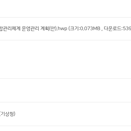
관리체계 운영관리 계획(안).hwp (크기:0.073MB , 다운로드:539
(기상청)