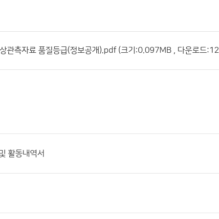
상관측자료 품질등급(정보공개).pdf (크기:0.097MB , 다운로드:12
 및 활동내역서