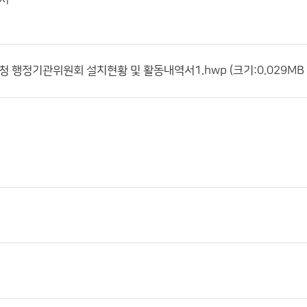
청 행정기관위원회 설치현황 및 활동내역서1.hwp (크기:0.029MB ,