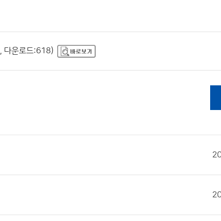
 다운로드:618)
2
2