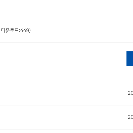
 다운로드:449)
2
2