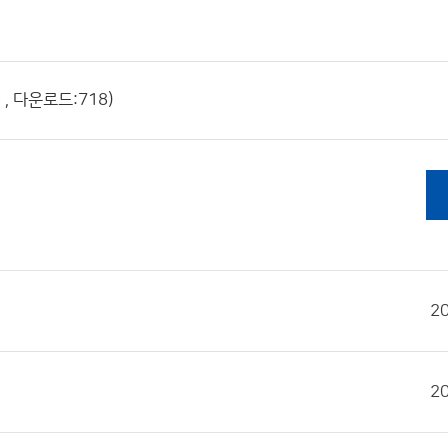
, 다운로드:718)
2
2