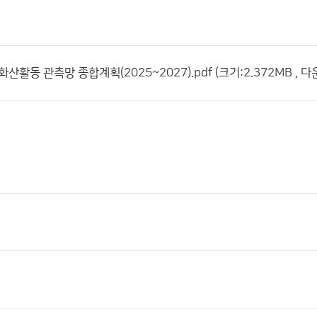
산활동 관측망 종합계획(2025~2027).pdf (크기:2.372MB , 다