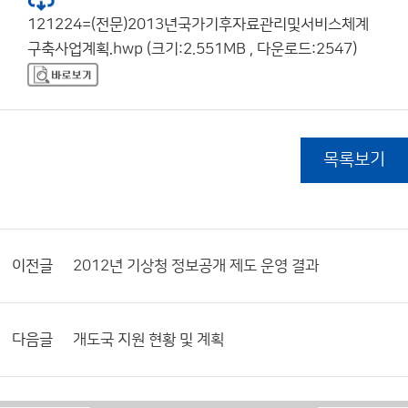
121224=(전문)2013년국가기후자료관리및서비스체계
구축사업계획.hwp (크기:2.551MB , 다운로드:2547)
목록보기
이전글
2012년 기상청 정보공개 제도 운영 결과
다음글
개도국 지원 현황 및 계획