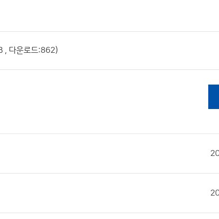
, 다운로드:862)
2
2