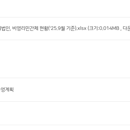
, 비영리민간체 현황('25.9월 기준).xlsx (크기:0.014MB , 다
운영계획