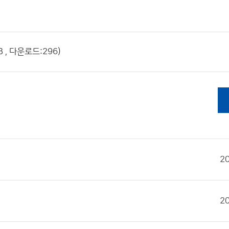
, 다운로드:296)
2
2