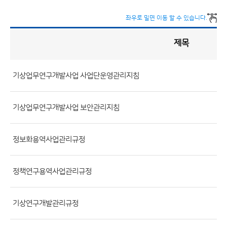
좌우로 밀면 이동 할 수 있습니다.
제목
사
업
개
요
게
시
판
기상업무연구개발사업 사업단운영관리지침
목
록
(번
호,
기상업무연구개발사업 보안관리지침
제
목,
정보화용역사업관리규정
등
록
부
정책연구용역사업관리규정
서,
첨
기상연구개발관리규정
부
파