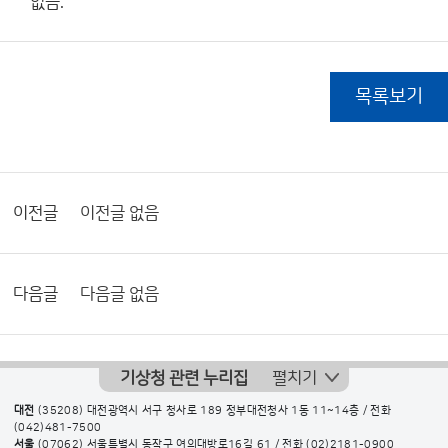
없음.
목록보기
이전글
이전글 없음
다음글
다음글 없음
기상청 관련 누리집
펼치기
대전
(35208) 대전광역시 서구 청사로 189 정부대전청사 1동 11~14층 / 전화
(042)481-7500
서울
(07062) 서울특별시 동작구 여의대방로16길 61 / 전화
(02)2181-0900