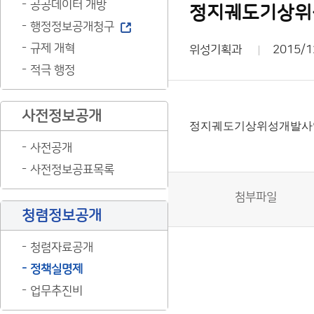
공공데이터 개방
정지궤도기상위성
행정정보공개청구
규제 개혁
위성기획과
2015/1
적극 행정
사전정보공개
정지궤도기상위성개발사업 
사전공개
사전정보공표목록
첨부파일
청렴정보공개
청렴자료공개
정책실명제
업무추진비