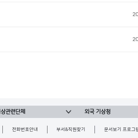
2
2
기상관련단체
외국 기상청
전화번호안내
부서&직원찾기
문서보기 프로그