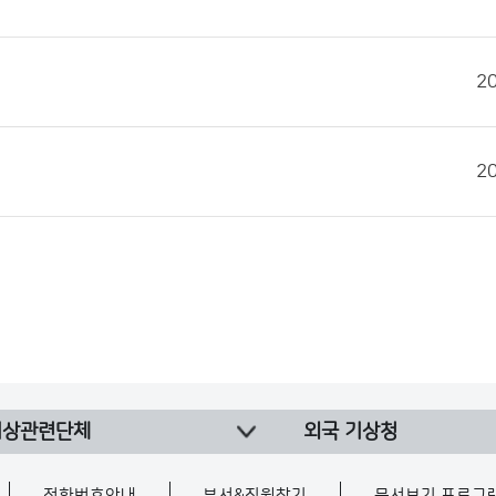
2
2
기상관련단체
외국 기상청
전화번호안내
부서&직원찾기
문서보기 프로그