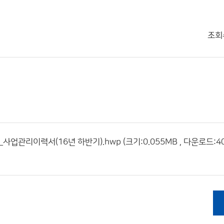
조회
업관리이력서(16년 하반기).hwp (크기:0.055MB , 다운로드:40