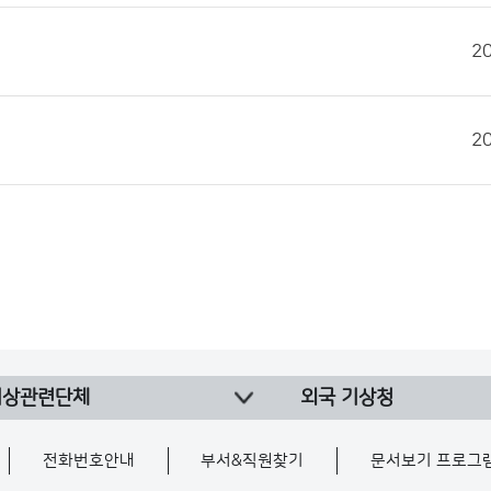
2
2
기상관련단체
외국 기상청
전화번호안내
부서&직원찾기
문서보기 프로그