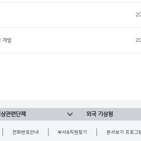
2
술 개발
2
기상관련단체
외국 기상청
전화번호안내
부서&직원찾기
문서보기 프로그