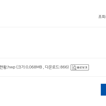
조회
hwp (크기:0.068MB , 다운로드:866)