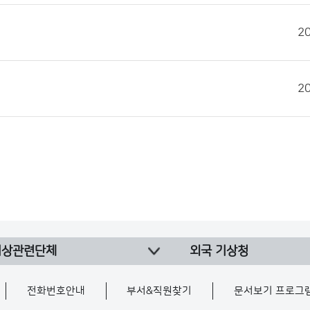
2
2
기상관련단체
외국 기상청
전화번호안내
부서&직원찾기
문서보기 프로그