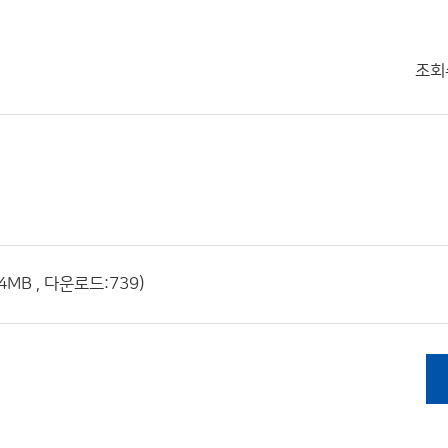
조회
4MB , 다운로드:739)