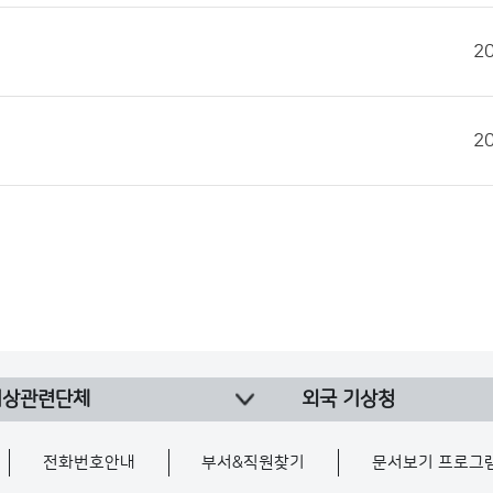
2
2
기상관련단체
외국 기상청
전화번호안내
부서&직원찾기
문서보기 프로그