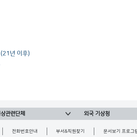
21년 이후)
.
기상관련단체
외국 기상청
전화번호안내
부서&직원찾기
문서보기 프로그