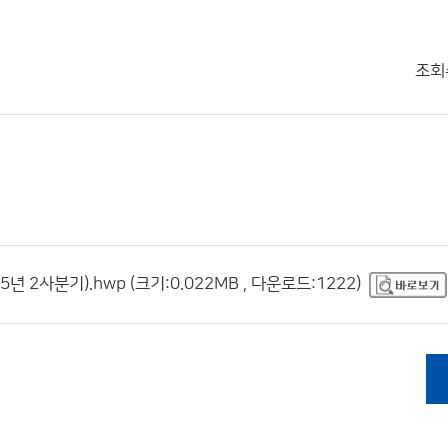
조회
사분기).hwp (크기:0.022MB , 다운로드:1222)