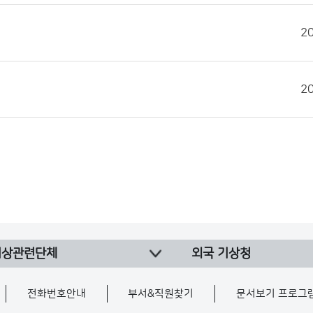
2
2
기상관련단체
외국 기상청
전화번호안내
부서&직원찾기
문서보기 프로그