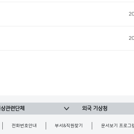
2
2
기상관련단체
외국 기상청
전화번호안내
부서&직원찾기
문서보기 프로그