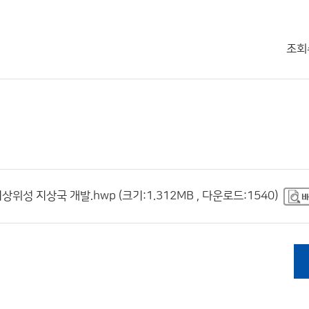
조회
 지상국 개발.hwp (크기:1.312MB , 다운로드:1540)