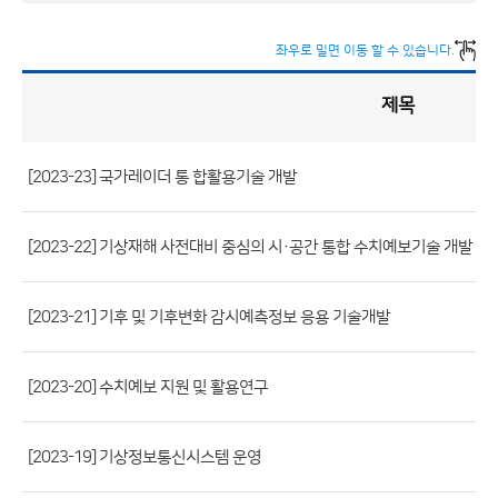
좌우로 밀면 이동 할 수 있습니다.
제목
정
책
실
명
제
게
시
[2023-23] 국가레이더 통 합활용기술 개발
판
목
록
(번
호,
[2023-22] 기상재해 사전대비 중심의 시·공간 통합 수치예보기술 개발
제
목,
[2023-21] 기후 및 기후변화 감시예측정보 응용 기술개발
등
록
[2023-20] 수치예보 지원 및 활용연구
부
서,
첨
[2023-19] 기상정보통신시스템 운영
부