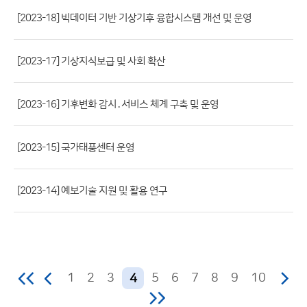
파
[2023-18] 빅데이터 기반 기상기후 융합시스템 개선 및 운영
일,
등
[2023-17] 기상지식보급 및 사회 확산
록
일,
조
[2023-16] 기후변화 감시․서비스 체계 구축 및 운영
회
수)
[2023-15] 국가태풍센터 운영
[2023-14] 예보기술 지원 및 활용 연구
1
2
3
5
6
7
8
9
10
4